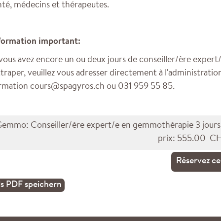
nté, médecins et thérapeutes.
formation important:
 vous avez encore un ou deux jours de conseiller/ère expert/
ttraper, veuillez vous adresser directement à l'administration
rmation cours@spagyros.ch ou 031 959 55 85.
emmo: Conseiller/ère expert/e en gemmothérapie 3 jours
prix: 555.00 C
Réservez ce
ls PDF speichern