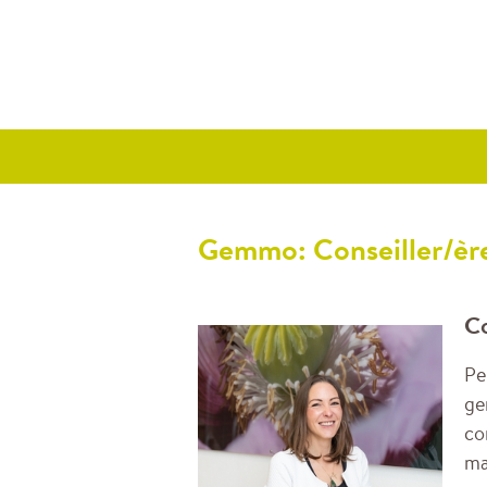
Gemmo: Conseiller/ère
Co
Pe
ge
co
ma