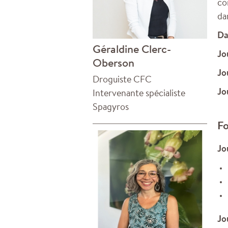
co
da
Da
Géraldine Clerc-
Jo
Oberson
Jo
Droguiste CFC
Jo
Intervenante spécialiste
Spagyros
Fo
Jo
Jo