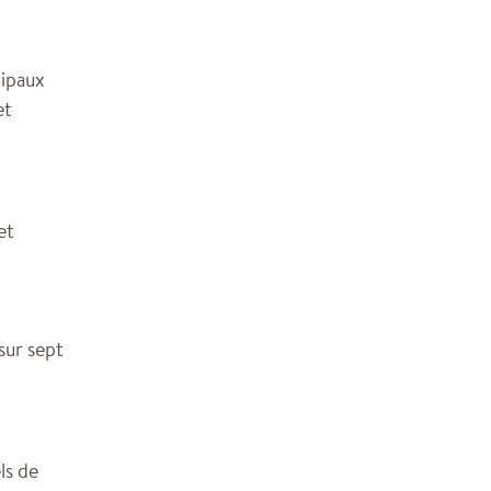
cipaux
et
et
sur sept
ls de