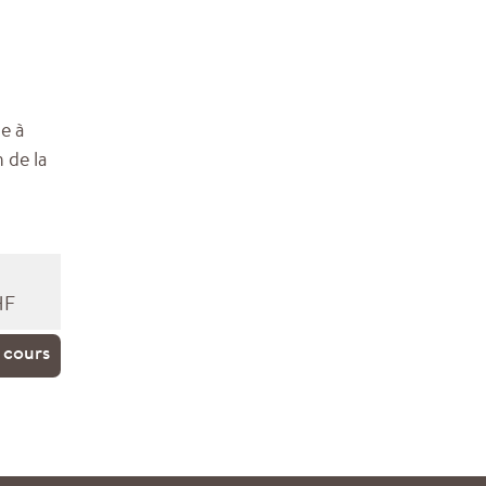
e à
 de la
HF
 cours