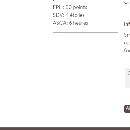
sa
FPH: 50 points
SDV: 4 étoiles
ASCA: 6 heures
In
Si
ra
fo
G
A