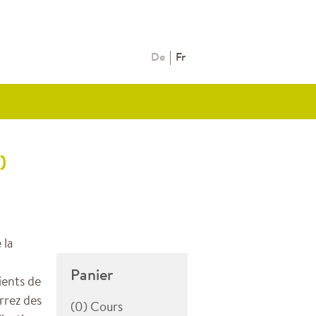
De
Fr
)
 la
Panier
ients de
rrez des
(0) Cours