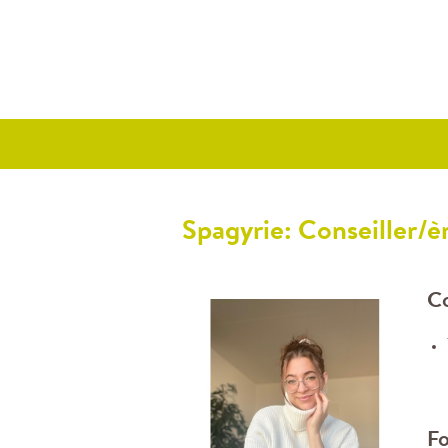
Spagyrie: Conseiller/è
Co
Fo