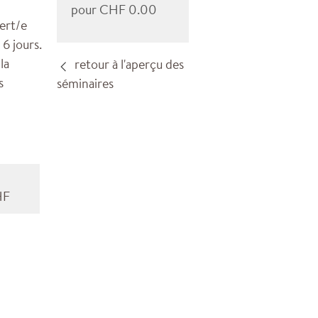
pour CHF 0.00
ert/e
6 jours.
la
retour à l'aperçu des
s
séminaires
HF